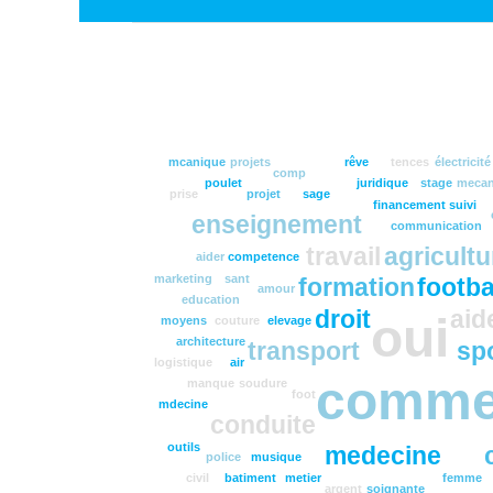
mcanique
projets
rêve
tences
électricité
comp
poulet
juridique
stage
mecan
prise
projet
sage
financement
suivi
enseignement
communication
travail
agricultu
aider
competence
marketing
sant
formation
footba
amour
education
droit
aid
oui
moyens
couture
elevage
architecture
transport
sp
logistique
air
comme
manque
soudure
foot
mdecine
conduite
outils
medecine
police
musique
civil
batiment
metier
femme
argent
soignante