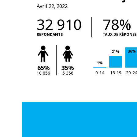
Avril 22, 2022
32 910
78%
REPONDANTS
TAUX DE RÉPONSE
36%
21%
1%
65%
35%
0-14
15-19
20-2
10 056
5 356