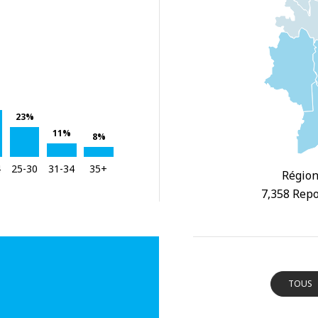
23%
11%
8%
4
25-30
31-34
35+
Région
7,358 Repo
TOUS