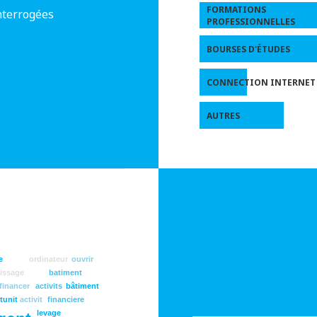
FORMATIONS
nterrogées
PROFESSIONNELLES
BOURSES D'ÉTUDES
CONNECTION INTERNET
AUTRES
e
ordinateur
ouvrir
issage
batiment
financer
activits
bâtiment
tunit
activit
financiere
levage