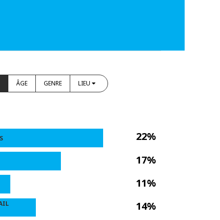
ÂGE
GENRE
LIEU
22%
S
17%
11%
AIL
14%