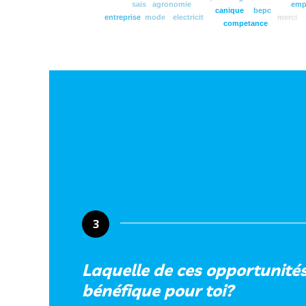
sais
agronomie
emp
canique
bepc
entreprise
mode
electricit
merci
competance
3
Laquelle de ces opportunités 
bénéfique pour toi?