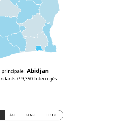
Abidjan
 principale:
ndants // 9,350 Interrogés
ÂGE
GENRE
LIEU