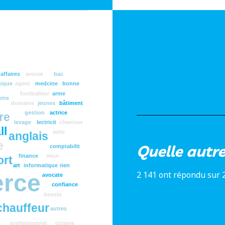
affaires
avocat
bac
ique
agent
medcine
bonne
footballeur
arme
etre
domaine
jeunes
bâtiment
gestion
actrice
re
levage
lectricit
chanteur
ll
auto
anglais
e
Quelle autr
comptabilit
finance
veux
ort
art
informatique
rien
2 141 ont répondu sur 
rce
avocate
confiance
besoin
chauffeur
autres
professionnel
cuisine