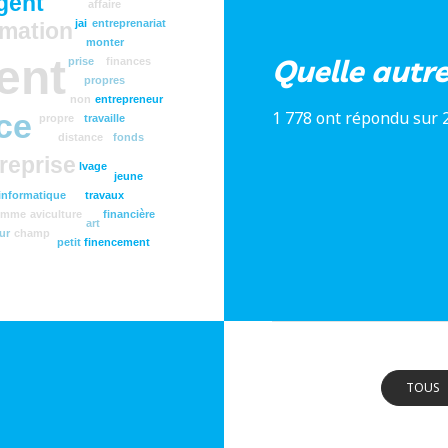
gent
affaire
jai
entreprenariat
rmation
monter
ent
Quelle autr
prise
finances
propres
non
entrepreneur
ce
1 778 ont répondu sur 
propre
travaille
distance
fonds
reprise
lvage
jeune
informatique
travaux
emme
aviculture
financière
art
ur
champ
petit
finencement
TOUS