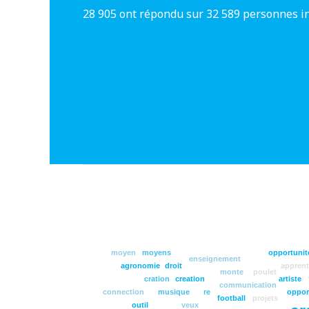
28 905 ont répondu sur 32 589 personnes i
moyen
moyens
opportunit
enseignement
agronomie
droit
apprent
monte
poulet
cration
creation
artiste
communication
connection
musique
re
oppor
football
projets
outil
veux