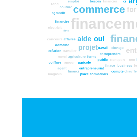
ar
emploi
besoin
financier
cr
fond
commerce
couture
fo
agrandir
financem
financire
electricit
rien
finan
aide
oui
concours
affaires
domaine
projet
travail
elevage
ent
création
travailler
entreprendre
merci
agriculture
ferme
public
transport
crer
coiffure
amour
agricole
finace
business
f
agent
entrepreneuriat
financi
compte
chauffe
magasin
place
formations