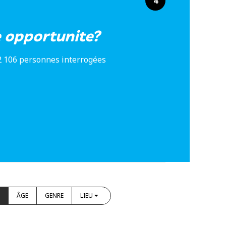
4
e opportunite?
2 106 personnes interrogées
ÂGE
GENRE
LIEU