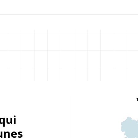
qui
eunes