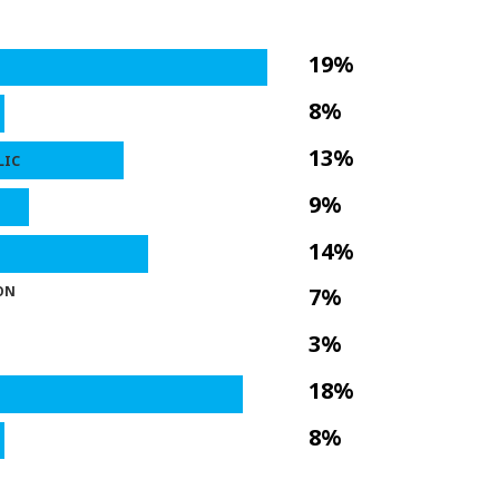
19%
8%
13%
LIC
9%
14%
ON
7%
3%
18%
8%