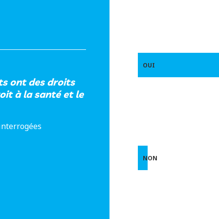
OUI
ts ont des droits
it à la santé et le
interrogées
NON