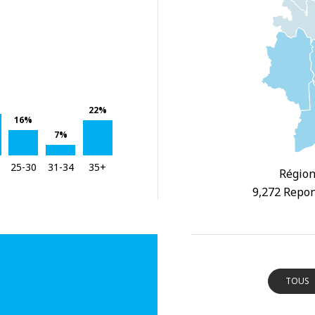
22%
16%
7%
25-30
31-34
35+
Région
9,272 Repon
TOUS