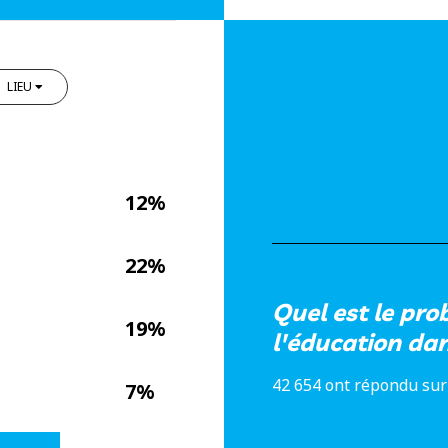
LIEU
12%
22%
Quel est le pro
19%
l'éducation d
42 654 ont répondu sur
7%