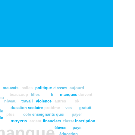
mauvais
salles
politique
classes
aujourd
beaucoup
filles
li
manques
doivent
eu
niveau
travail
violence
autres
ok
ducation
scolaire
problme
ves
gratuit
le
plus
cole
enseignants
quoi
payer
le
moyens
argent
financiers
classe
inscription
manque
élèves
pays
éducation