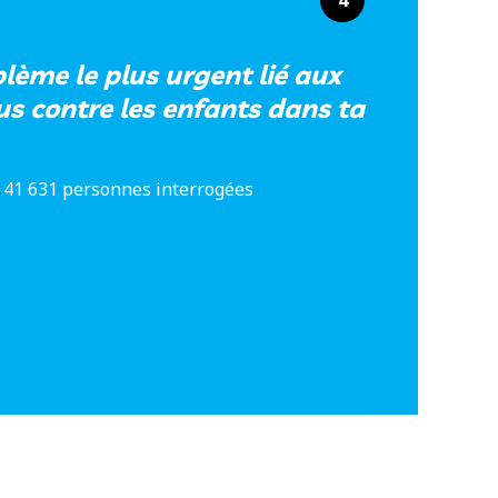
4
blème le plus urgent lié aux
us contre les enfants dans ta
 41 631 personnes interrogées