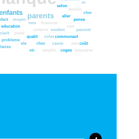
re
selon
besoin
enfants
cher
parents
aller
nfant
moyen
pense
non
financier
education
rien
certains
soutien
pauvret
olarit
probl
qualit
coles
communaut
probleme
vie
chez
cause
sais
coût
laires
etc
emploi
coges
mauvaise