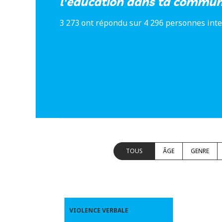
l'éducation dans ta commu
3 273 ont répondu sur 4 296 personnes int
TOUS
ÂGE
GENRE
VIOLENCE VERBALE