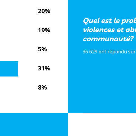
20%
Quel est le pro
violences et ab
19%
communauté?
5%
36 629 ont répondu sur
31%
8%