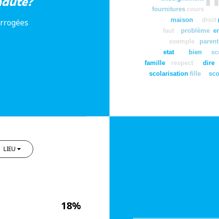
nauté?
fournitures
cours
maison
droit
errogées
faut
problème
e
exemple
parent
etat
bien
sc
famille
respect
dire
scolarisation
fille
sco
LIEU
18%