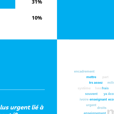
31%
10%
encadrement
mettre
part
trs
assez
mili
système
lves
frais
souvent
ya
éco
ivoire
enseignant
eco
urgent
lus urgent lié à
droits
enseignement