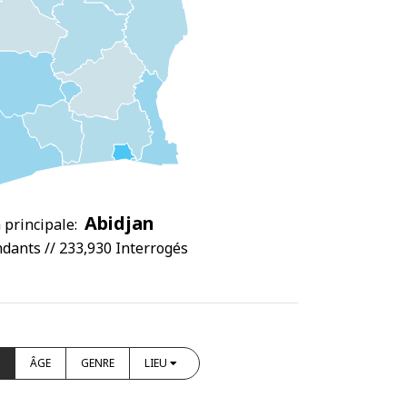
Abidjan
 principale:
dants // 233,930 Interrogés
ÂGE
GENRE
LIEU