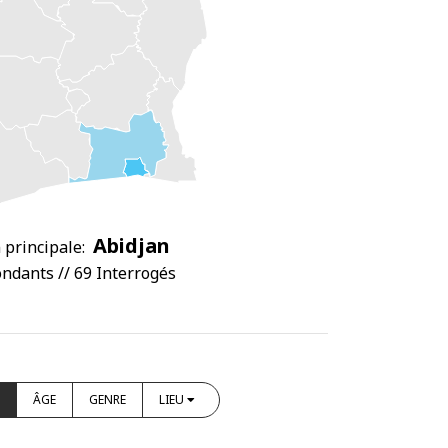
Abidjan
 principale:
ndants // 69 Interrogés
ÂGE
GENRE
LIEU