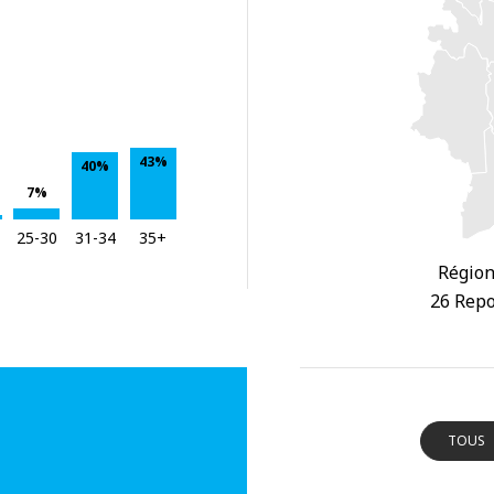
43%
40%
7%
25-30
31-34
35+
Région
26 Repo
TOUS