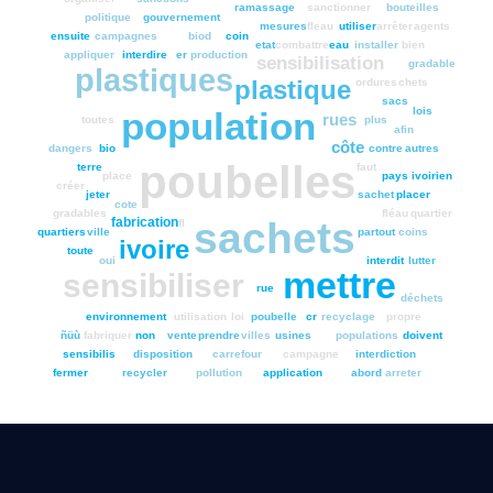
ramassage
sanctionner
bouteilles
politique
gouvernement
mesures
fleau
utiliser
arrêter
agents
ensuite
campagnes
biod
coin
etat
combattre
eau
installer
bien
appliquer
interdire
er
production
sensibilisation
gradable
plastiques
ordures
chets
plastique
sacs
lois
population
rues
toutes
plus
afin
côte
dangers
bio
contre
autres
poubelles
terre
faut
place
pays
ivoirien
créer
jeter
sachet
placer
cote
gradables
fléau
quartier
fabrication
sachets
fl
quartiers
ville
partout
coins
ivoire
toute
oui
interdit
lutter
mettre
sensibiliser
rue
déchets
environnement
utilisation
loi
poubelle
cr
recyclage
propre
ñüù
fabriquer
non
vente
prendre
villes
usines
populations
doivent
sensibilis
disposition
carrefour
campagne
interdiction
fermer
recycler
pollution
application
abord
arreter