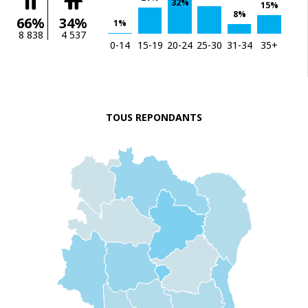
32%
15%
8%
66%
34%
1%
8 838
4 537
0-14
15-19
20-24
25-30
31-34
35+
TOUS REPONDANTS