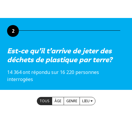
2
Est-ce qu’il t’arrive de jeter des
déchets de plastique par terre?
14 364 ont répondu sur 16 220 personnes
interrogées
TOUS
ÂGE
GENRE
LIEU