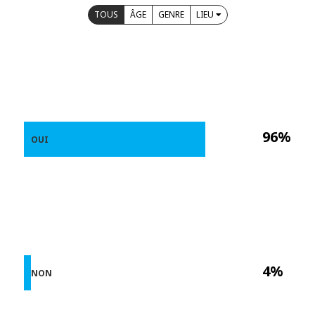
TOUS
ÂGE
GENRE
LIEU
96%
OUI
4%
NON