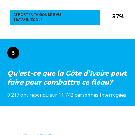
APPORTER TA GOURDE AU
37%
TRAVAIL/ÉCOLE
5
Qu’est-ce que la Côte d’Ivoire peut
faire pour combattre ce fléau?
9 217 ont répondu sur 11 742 personnes interrogées
organiser
sanctions