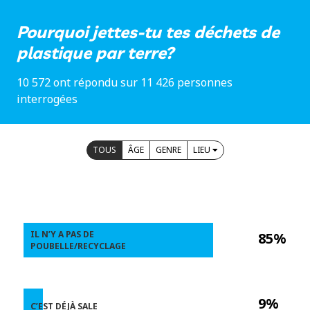
Pourquoi jettes-tu tes déchets de
plastique par terre?
10 572 ont répondu sur 11 426 personnes
interrogées
TOUS
ÂGE
GENRE
LIEU
IL N’Y A PAS DE
85%
POUBELLE/RECYCLAGE
9%
C’EST DÉJÀ SALE