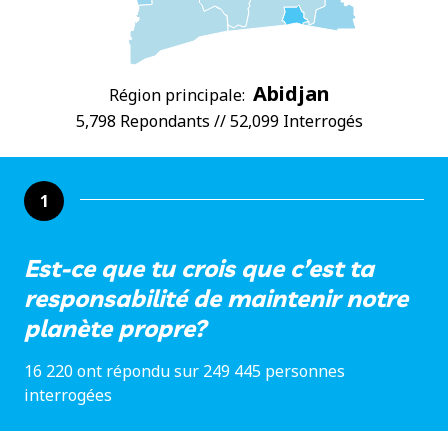
Abidjan
Région principale:
5,798 Repondants // 52,099 Interrogés
1
Est-ce que tu crois que c’est ta
responsabilité de maintenir notre
planète propre?
16 220 ont répondu sur 249 445 personnes
interrogées