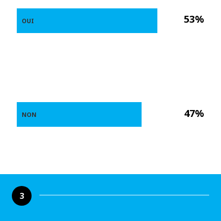
53%
OUI
47%
NON
3