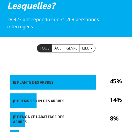
Lesquelles?
28 923 ont répondu sur 31 268 personnes
interrogées
TOUS
ÂGE
GENRE
LIEU
45%
JE PLANTE DES ARBRES
14%
JE PRENDS SOIN DES ARBRES
JE DÉNONCE L’ABATTAGE DES
8%
ARBRES