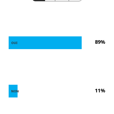
89%
OUI
11%
NON