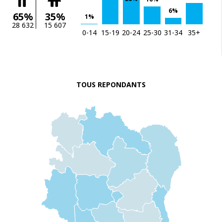
6%
65%
35%
1%
28 632
15 607
0-14
15-19
20-24
25-30
31-34
35+
TOUS REPONDANTS