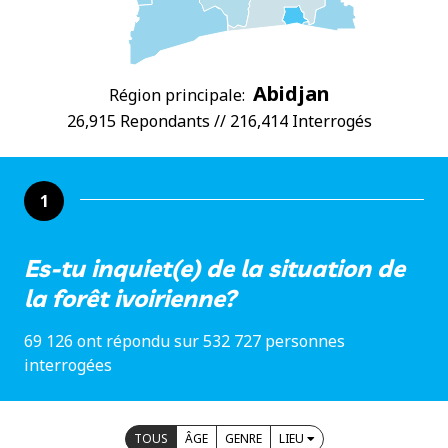
Abidjan
Région principale:
26,915 Repondants // 216,414 Interrogés
1
Es-tu inquiet(e) de la situation de
la forêt ivoirienne?
69 126 ont répondu sur 532 727 personnes
interrogées
TOUS
ÂGE
GENRE
LIEU