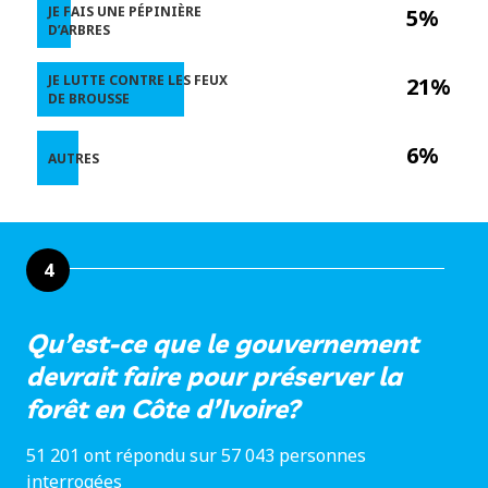
JE FAIS UNE PÉPINIÈRE
5%
D’ARBRES
JE LUTTE CONTRE LES FEUX
21%
DE BROUSSE
6%
AUTRES
4
Qu’est-ce que le gouvernement
devrait faire pour préserver la
forêt en Côte d’Ivoire?
51 201 ont répondu sur 57 043 personnes
interrogées