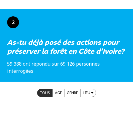
2
As-tu déjà posé des actions pour
préserver la forêt en Côte d’Ivoire?
59 388 ont répondu sur 69 126 personnes
interrogées
TOUS
ÂGE
GENRE
LIEU