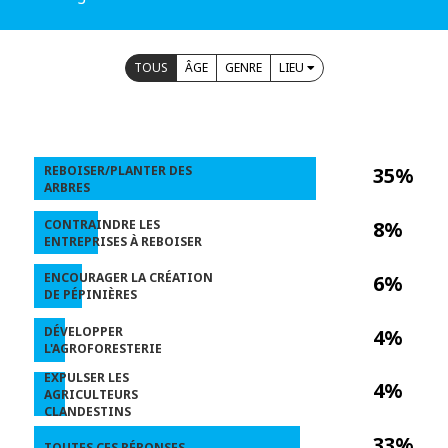
TOUS
ÂGE
GENRE
LIEU
REBOISER/PLANTER DES
35%
ARBRES
CONTRAINDRE LES
8%
ENTREPRISES À REBOISER
ENCOURAGER LA CRÉATION
6%
DE PÉPINIÈRES
DÉVELOPPER
4%
L'AGROFORESTERIE
EXPULSER LES
4%
AGRICULTEURS
CLANDESTINS
33%
TOUTES CES RÉPONSES