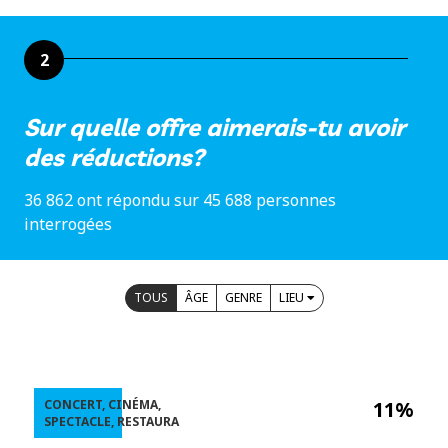
2
Sur quelle offre aimerais-tu avoir
des réductions?
36 862 ont répondu sur 45 688 personnes
interrogées
TOUS
ÂGE
GENRE
LIEU
CONCERT, CINÉMA,
11%
SPECTACLE, RESTAURA