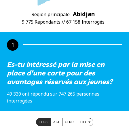
Abidjan
Région principale:
9,775 Repondants // 67,158 Interrogés
1
Es-tu intéressé par la mise en
place d’une carte pour des
avantages réservés aux jeunes?
49 330 ont répondu sur 747 265 personnes
interrogées
TOUS
ÂGE
GENRE
LIEU