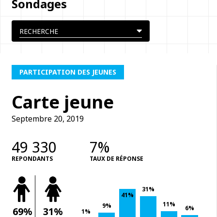
Sondages
PARTICIPATION DES JEUNES
Carte jeune
Septembre 20, 2019
49 330
7%
REPONDANTS
TAUX DE RÉPONSE
31%
41%
11%
9%
6%
69%
31%
1%