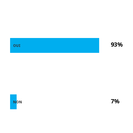
93%
OUI
7%
NON