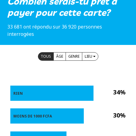
Combien serais-tu prêt à
payer pour cette carte?
33 681 ont répondu sur 36 920 personnes
interrogées
TOUS
ÂGE
GENRE
LIEU
34%
RIEN
30%
MOINS DE 1000 FCFA