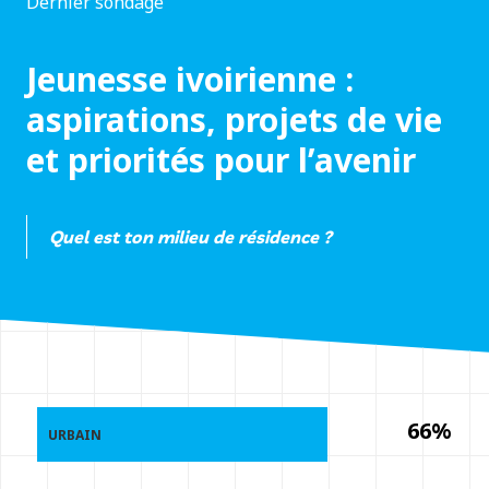
Dernier sondage
Jeunesse ivoirienne :
aspirations, projets de vie
et priorités pour l’avenir
Quel est ton milieu de résidence ?
66%
URBAIN