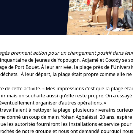
agés prennent action pour un changement positif dans le
cinquantaine de jeunes de Yopougon, Adjamé et Cocody se 
ge de Port Bouët. À leur arrivée, la plage près de l’Univers
 déchets. À leur départ, la plage était propre comme elle ne 
rice de cette activité. « Mes impressions c’est que la plage ét
inir mais on souhaite aussi qu’elle reste propre. On a essayé 
éventuellement organiser d’autres opérations. »
travaillaient à nettoyer la plage, plusieurs riverains curie
ême donné un coup de main. Yohan Agbaléssi, 20 ans, espèr
e les autorités fourniront les installations et service pour l
prochés de notre groupe et nous ont demandé pourquoi nous 