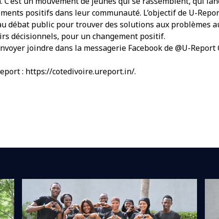
. C’est un mouvement de jeunes qui se rassemblent, qui lance
ents positifs dans leur communauté. L’objectif de U-Report
 débat public pour trouver des solutions aux problèmes aux
irs décisionnels, pour un changement positif.
d’envoyer joindre dans la messagerie Facebook de @U-Report 
eport :
https://cotedivoire.ureport.in/
.