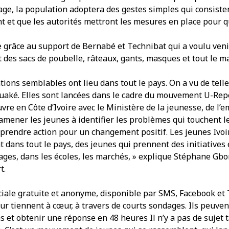
age, la population adoptera des gestes simples qui consisten
nt et que les autorités mettront les mesures en place pour
e grâce au support de Bernabé et Technibat qui a voulu veni
 des sacs de poubelle, râteaux, gants, masques et tout le ma
ions semblables ont lieu dans tout le pays. On a vu de tell
aké. Elles sont lancées dans le cadre du mouvement U-Repo
re en Côte d’Ivoire avec le Ministère de la jeunesse, de l’em
d’amener les jeunes à identifier les problèmes qui touchent
 prendre action pour un changement positif. Les jeunes Ivoi
dans tout le pays, des jeunes qui prennent des initiatives 
lages, dans les écoles, les marchés, » explique Stéphane Gbo
t.
iale gratuite et anonyme, disponible par SMS, Facebook et T
ur tiennent à cœur, à travers de courts sondages. Ils peuven
s et obtenir une réponse en 48 heures Il n’y a pas de sujet